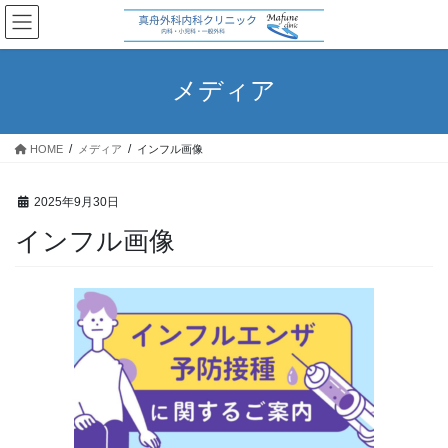
コ
ナ
ン
ビ
テ
ゲ
ン
ー
メディア
ツ
シ
へ
ョ
ス
ン
HOME
メディア
インフル画像
キ
に
ッ
移
プ
動
2025年9月30日
インフル画像