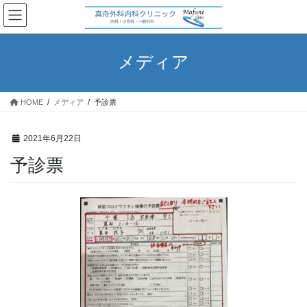
コ
ナ
ン
ビ
テ
ゲ
ン
ー
メディア
ツ
シ
へ
ョ
ス
ン
HOME
メディア
予診票
キ
に
ッ
移
プ
動
2021年6月22日
予診票