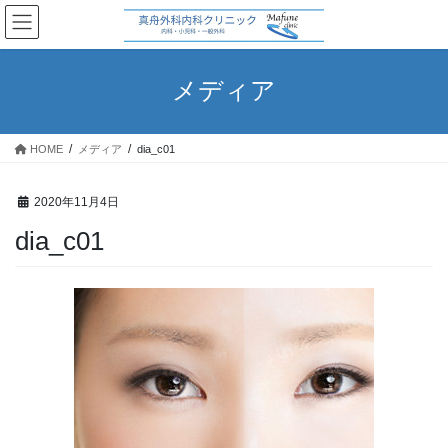
コ
ナ
ン
ビ
テ
ゲ
ン
ー
メディア
ツ
シ
へ
ョ
ス
ン
HOME
メディア
dia_c01
キ
に
ッ
移
プ
動
2020年11月4日
dia_c01