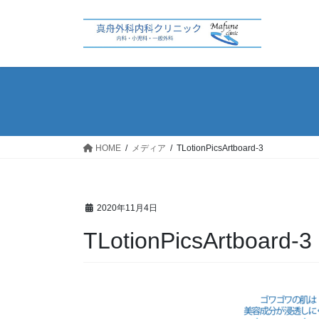
コ
ナ
ン
ビ
テ
ゲ
ン
ー
ツ
シ
へ
ョ
ス
ン
キ
に
ッ
移
HOME
メディア
TLotionPicsArtboard-3
プ
動
2020年11月4日
TLotionPicsArtboard-3